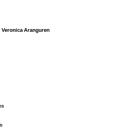
l Veronica Aranguren
es
s